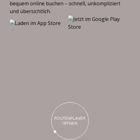
bequem online buchen – schnell, unkompliziert
und übersichtlich.
B
i
s
b
a
l
d
b
e
i
u
n
s
ROUTENPLANER
ÖFFNEN