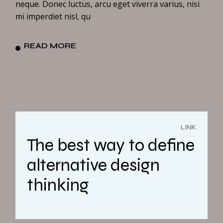
neque. Donec luctus, arcu eget viverra varius, nisi
mi imperdiet nisl, qu
READ MORE
LINK
The best way to define
alternative design
thinking