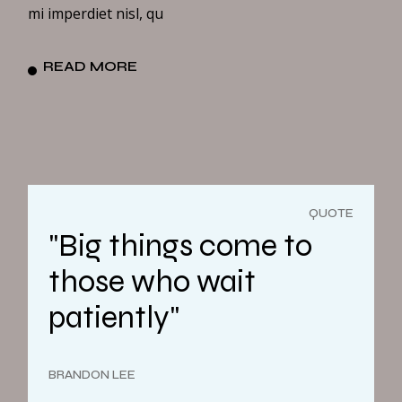
mi imperdiet nisl, qu
READ MORE
QUOTE
"Big things come to
those who wait
patiently"
BRANDON LEE