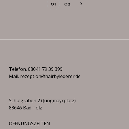
Seitennummerierung
01
02
der
Beiträge
Telefon.
08041 79 39 399
Mail.
rezeption@hairbylederer.de
Schulgraben 2 (Jungmayrplatz)
83646 Bad Tölz
ÖFFNUNGSZEITEN