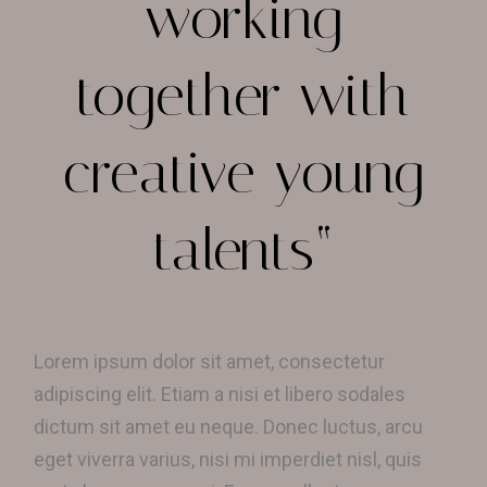
working
together with
creative young
talents“
Lorem ipsum dolor sit amet, consectetur
adipiscing elit. Etiam a nisi et libero sodales
dictum sit amet eu neque. Donec luctus, arcu
eget viverra varius, nisi mi imperdiet nisl, quis