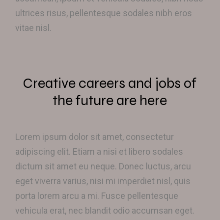
ultrices risus, pellentesque sodales nibh eros
vitae nisl.
Creative careers and jobs of
the future are here
Lorem ipsum dolor sit amet, consectetur
adipiscing elit. Etiam a nisi et libero sodales
dictum sit amet eu neque. Donec luctus, arcu
eget viverra varius, nisi mi imperdiet nisl, quis
porta lorem arcu a mi. Fusce pellentesque
vehicula erat, nec blandit odio accumsan eget.