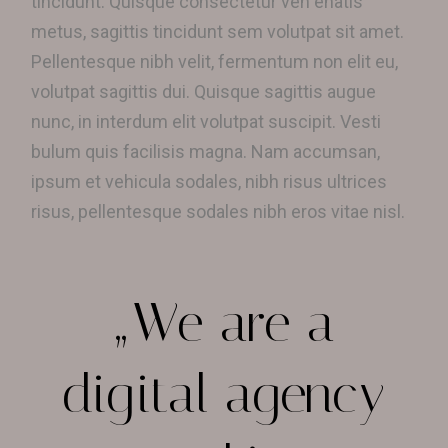
tincidunt. Quisque consectetur ven enatis
metus, sagittis tincidunt sem volutpat sit amet.
Pellentesque nibh velit, fermentum non elit eu,
volutpat sagittis dui. Quisque sagittis augue
nunc, in interdum elit volutpat suscipit. Vesti
bulum quis facilisis magna. Nam accumsan,
ipsum et vehicula sodales, nibh risus ultrices
risus, pellentesque sodales nibh eros vitae nisl.
„We are a
digital agency