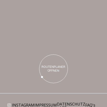
B
i
s
b
a
l
d
b
e
i
u
n
s
ROUTENPLANER
ÖFFNEN
DATENSCHUTZ
INSTAGRAM
IMPRESSUM
FAQ's