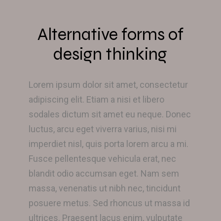
Alternative forms of
design thinking
Lorem ipsum dolor sit amet, consectetur
adipiscing elit. Etiam a nisi et libero
sodales dictum sit amet eu neque. Donec
luctus, arcu eget viverra varius, nisi mi
imperdiet nisl, quis porta lorem arcu a mi.
Fusce pellentesque vehicula erat, nec
blandit odio accumsan eget. Nam sem
massa, venenatis ut nibh nec, tincidunt
posuere metus. Sed rhoncus ut massa id
ultrices. Praesent lacus enim, vulputate