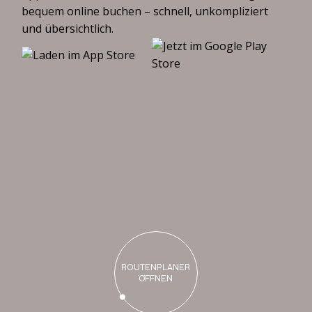
bequem online buchen – schnell, unkompliziert
und übersichtlich.
B
i
s
b
a
l
d
b
e
i
u
n
s
ROUTENPLANER
ÖFFNEN