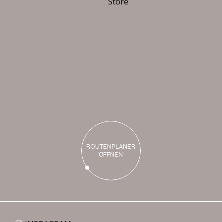
B
i
s
b
a
l
d
b
e
i
u
n
s
ROUTENPLANER
ÖFFNEN