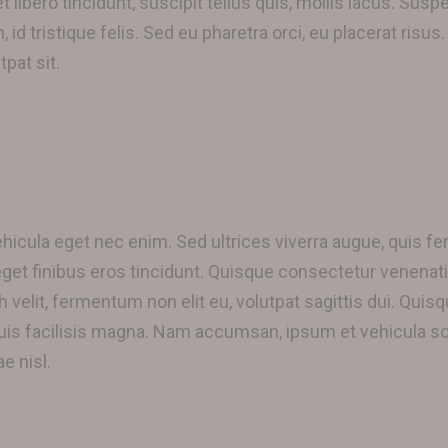
ibero tincidunt, suscipit tellus quis, mollis lacus. Susp
 id tristique felis. Sed eu pharetra orci, eu placerat risu
pat sit.
ehicula eget nec enim. Sed ultrices viverra augue, quis
get finibus eros tincidunt. Quisque consectetur venenati
h velit, fermentum non elit eu, volutpat sagittis dui. Quis
quis facilisis magna. Nam accumsan, ipsum et vehicula soda
e nisl.