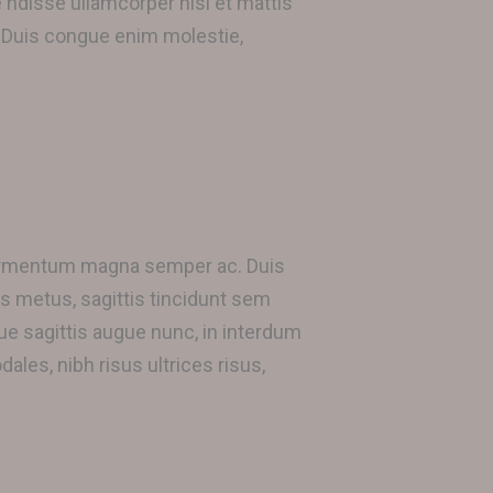
e ndisse ullamcorper nisl et mattis
s. Duis congue enim molestie,
 fermentum magna semper ac. Duis
s metus, sagittis tincidunt sem
que sagittis augue nunc, in interdum
les, nibh risus ultrices risus,