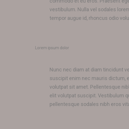
commodo et eu eros. Praesent eget l
vestibulum. Nulla vel sodales lorem,
tempor augue id, rhoncus odio volut
Lorem ipsum dolor
Nunc nec diam at diam tincidunt v
suscipit enim nec mauris dictum, e
volutpat sit amet. Pellentesque nib
elit volutpat suscipit. Vestibulum 
pellentesque sodales nibh eros vita