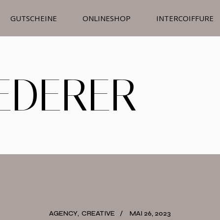
GUTSCHEINE
ONLINESHOP
INTERCOIFFURE
LEDERER
AGENCY
CREATIVE
MAI 26, 2023