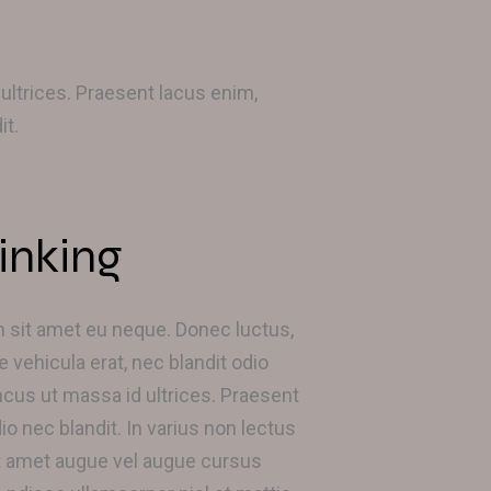
ltrices. Praesent lacus enim,
it.
inking
um sit amet eu neque. Donec luctus,
e vehicula erat, nec blandit odio
us ut massa id ultrices. Praesent
io nec blandit. In varius non lectus
it amet augue vel augue cursus