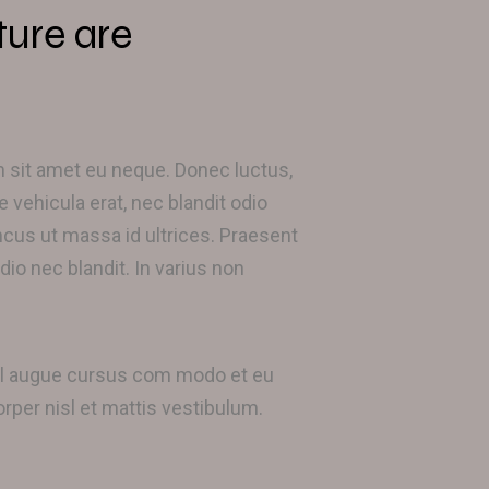
ture are
um sit amet eu neque. Donec luctus,
e vehicula erat, nec blandit odio
us ut massa id ultrices. Praesent
dio nec blandit. In varius non
vel augue cursus com modo et eu
orper nisl et mattis vestibulum.