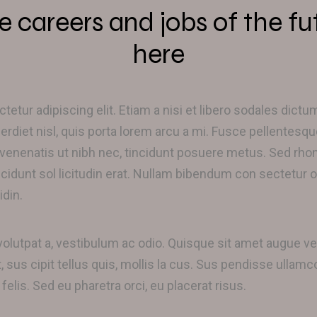
e careers and jobs of the fu
here
etur adipiscing elit. Etiam a nisi et libero sodales dict
perdiet nisl, quis porta lorem arcu a mi. Fusce pellentesqu
enatis ut nibh nec, tincidunt posuere metus. Sed rhonc
ncidunt sol licitudin erat. Nullam bibendum con sectetur o
idin.
volutpat a, vestibulum ac odio. Quisque sit amet augue 
, sus cipit tellus quis, mollis la cus. Sus pendisse ullamc
 felis. Sed eu pharetra orci, eu placerat risus.