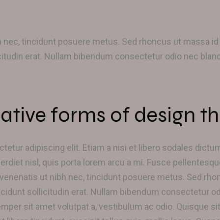
nec, tincidunt posuere metus. Sed rhoncus ut massa id u
licitudin erat. Nullam bibendum consectetur odio nec bland
ative forms of design th
etur adipiscing elit. Etiam a nisi et libero sodales dict
perdiet nisl, quis porta lorem arcu a mi. Fusce pellentesqu
enatis ut nibh nec, tincidunt posuere metus. Sed rhonc
incidunt sollicitudin erat. Nullam bibendum consectetur od
emper sit amet volutpat a, vestibulum ac odio. Quisque s