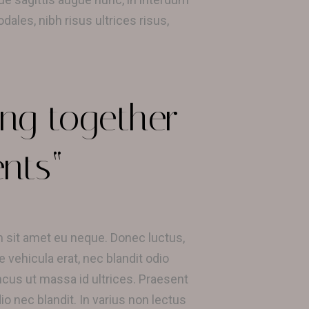
ales, nibh risus ultrices risus,
ng together
ents“
um sit amet eu neque. Donec luctus,
e vehicula erat, nec blandit odio
us ut massa id ultrices. Praesent
io nec blandit. In varius non lectus