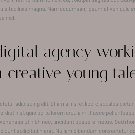
 quis facilisis magna. Nam accumsan, ipsum et vehicula sod
e nisl.
digital agency worki
 creative young tal
etur adipiscing elit. Etiam a nisi et libero sodales dict
perdiet nisl, quis porta lorem arcu a mi. Fusce pellentesqu
enatis ut nibh nec, tincidunt posuere metus. Sed rhonc
incidunt sollicitudin erat. Nullam bibendum consectetur od