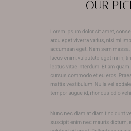
OUR PIC
Lorem ipsum dolor sit amet, consect
arcu eget viverra varius, nisi mi im
accumsan eget. Nam sem massa, ven
lacus enim, vulputate eget mi in, ti
lectus vitae interdum. Etiam quam 
cursus commodo et eu eros. Praesent
mattis vestibulum. Nulla vel sodales
tempor augue id, rhoncus odio vehi
Nunc nec diam at diam tincidunt v
suscipit enim nec mauris dictum, e
volutpat sit amet. Pellentesque nib