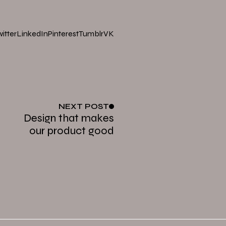
itter
LinkedIn
Pinterest
Tumblr
VK
NEXT
POST
Design that makes
our product good