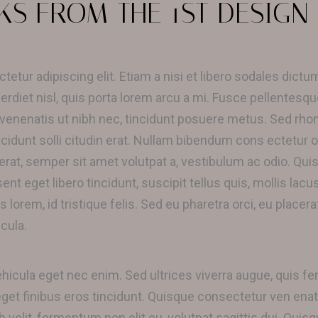
KS FROM THE 1ST DESIGN 
etur adipiscing elit. Etiam a nisi et libero sodales dict
perdiet nisl, quis porta lorem arcu a mi. Fusce pellentesqu
enatis ut nibh nec, tincidunt posuere metus. Sed rhonc
ncidunt solli citudin erat. Nullam bibendum cons ectetur o
erat, semper sit amet volutpat a, vestibulum ac odio. Qu
 eget libero tincidunt, suscipit tellus quis, mollis lacu
 lorem, id tristique felis. Sed eu pharetra orci, eu place
cula.
ehicula eget nec enim. Sed ultrices viverra augue, quis
get finibus eros tincidunt. Quisque consectetur ven enat
h velit, fermentum non elit eu, volutpat sagittis dui. Quis