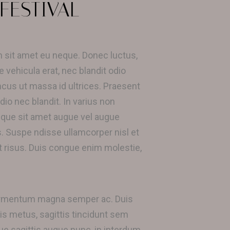
FESTIVAL
um sit amet eu neque. Donec luctus,
e vehicula erat, nec blandit odio
us ut massa id ultrices. Praesent
dio nec blandit. In varius non
isque sit amet augue vel augue
s. Suspe ndisse ullamcorper nisl et
rat risus. Duis congue enim molestie,
 fermentum magna semper ac. Duis
is metus, sagittis tincidunt sem
que sagittis augue nunc, in interdum