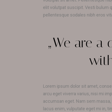
elit volutpat suscipit. Vesti bulum
pellentesque sodales nibh eros vita
„We are a 
with
Lorem ipsum dolor sit amet, consect
arcu eget viverra varius, nisi mi im
accumsan eget. Nam sem massa, ven
lacus enim, vulputate eget mi in, t