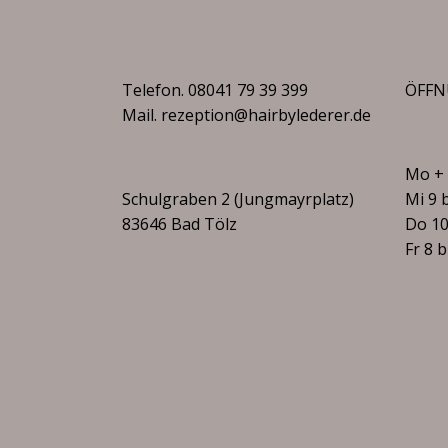
Telefon.
08041 79 39 399
ÖFFN
Mail.
rezeption@hairbylederer.de
Mo + 
Schulgraben 2 (Jungmayrplatz)
Mi 9 
83646 Bad Tölz
Do 10
Fr 8 