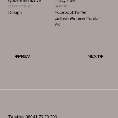
Qode Interactive
Tracy Hale
CATEGORY:
SHARE:
Design
Facebook
Twitter
LinkedIn
Pinterest
Tumblr
VK
PREV
NEXT
Telefon.
08041 79 39 399