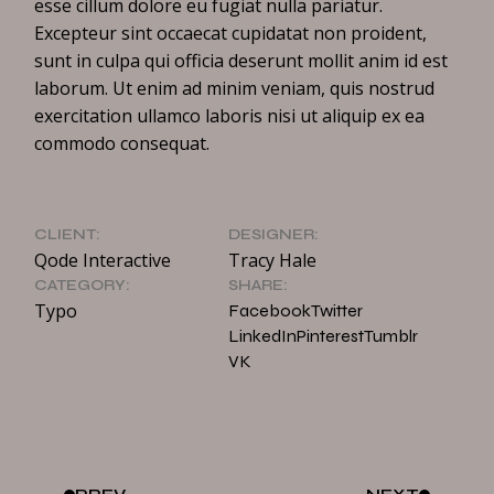
esse cillum dolore eu fugiat nulla pariatur.
Excepteur sint occaecat cupidatat non proident,
sunt in culpa qui officia deserunt mollit anim id est
laborum. Ut enim ad minim veniam, quis nostrud
exercitation ullamco laboris nisi ut aliquip ex ea
commodo consequat.
CLIENT:
DESIGNER:
Qode Interactive
Tracy Hale
CATEGORY:
SHARE:
Typo
Facebook
Twitter
LinkedIn
Pinterest
Tumblr
VK