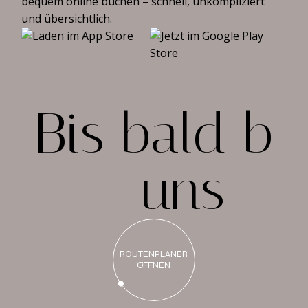
bequem online buchen – schnell, unkompliziert
und übersichtlich.
B
i
s
b
a
l
d
b
e
i
u
n
s
ROUTENPLANER
ÖFFNEN