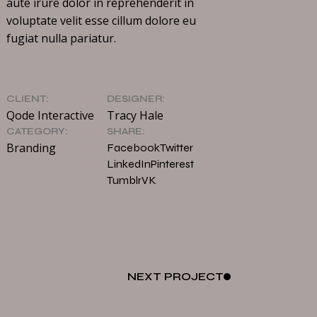
aute irure dolor in reprehenderit in
voluptate velit esse cillum dolore eu
fugiat nulla pariatur.
CLIENT:
DESIGNER:
Qode Interactive
Tracy Hale
CATEGORY:
SHARE:
Branding
Facebook
Twitter
LinkedIn
Pinterest
Tumblr
VK
NEXT
PROJECT