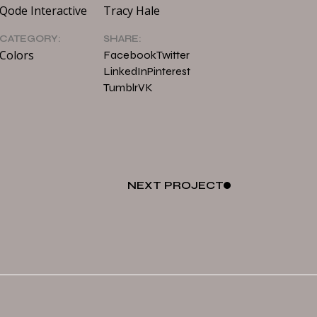
Qode Interactive
Tracy Hale
CATEGORY:
SHARE:
Colors
Facebook
Twitter
LinkedIn
Pinterest
Tumblr
VK
NEXT
PROJECT