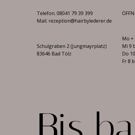
Telefon.
08041 79 39 399
ÖFFN
Mail.
rezeption@hairbylederer.de
Mo + 
Schulgraben 2 (Jungmayrplatz)
Mi 9 
83646 Bad Tölz
Do 10
Fr 8 
B
i
s
b
a