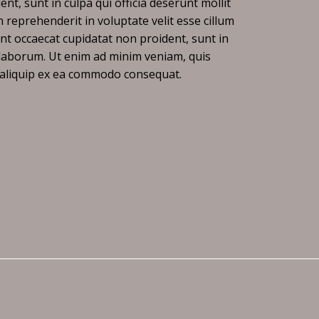
nt, sunt in culpa qui officia deserunt mollit
n reprehenderit in voluptate velit esse cillum
int occaecat cupidatat non proident, sunt in
t laborum. Ut enim ad minim veniam, quis
t aliquip ex ea commodo consequat.