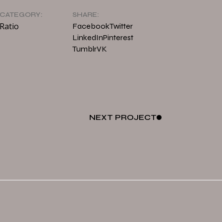
CATEGORY:
SHARE:
Ratio
Facebook
Twitter
LinkedIn
Pinterest
Tumblr
VK
NEXT
PROJECT