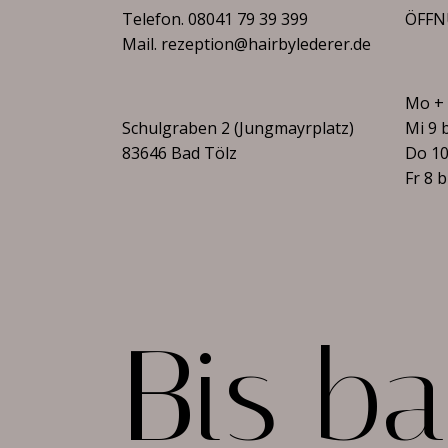
Telefon.
08041 79 39 399
ÖFFN
Mail.
rezeption@hairbylederer.de
Mo + 
Schulgraben 2 (Jungmayrplatz)
Mi 9 
83646 Bad Tölz
Do 10
Fr 8 
B
i
s
b
a