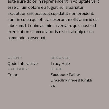
aute irure dolor in reprehenderit in voluptate velit
esse cillum dolore eu fugiat nulla pariatur.
Excepteur sint occaecat cupidatat non proident,
sunt in culpa qui officia deserunt mollit anim id est
laborum. Ut enim ad minim veniam, quis nostrud
exercitation ullamco laboris nisi ut aliquip ex ea
commodo consequat.
CLIENT:
DESIGNER:
Qode Interactive
Tracy Hale
CATEGORY:
SHARE:
Colors
Facebook
Twitter
LinkedIn
Pinterest
Tumblr
VK