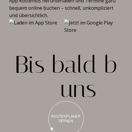
App kostenlos herunterladen und Termine ganz
bequem online buchen – schnell, unkompliziert
und übersichtlich.
B
i
s
b
a
l
d
b
e
i
u
n
s
ROUTENPLANER
ÖFFNEN