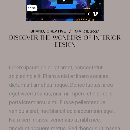
BRAND
CREATIVE
MAI 25, 2023
DISCOVER THE WONDERS OF INTERIOR
DESIGN
Lorem ipsum dolor sit amet, consectetur
adipiscing elit. Etiam a nisi et libero sodales
dictum sit amet eu neque. Donec luctus, arcu
eget viverra varius, nisi mi imperdiet nisl, quis
porta lorem arcu a mi. Fusce pellentesque
vehicula erat, nec blandit odio accumsan eget.
Nam sem massa, venenatis ut nibh nec,
tincidunt posuere metus. Sed rhoncus ut massa