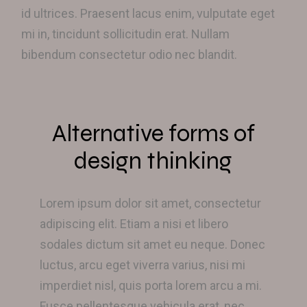
id ultrices. Praesent lacus enim, vulputate eget
mi in, tincidunt sollicitudin erat. Nullam
bibendum consectetur odio nec blandit.
Alternative forms of
design thinking
Lorem ipsum dolor sit amet, consectetur
adipiscing elit. Etiam a nisi et libero
sodales dictum sit amet eu neque. Donec
luctus, arcu eget viverra varius, nisi mi
imperdiet nisl, quis porta lorem arcu a mi.
Fusce pellentesque vehicula erat, nec