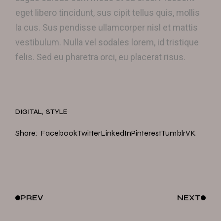
eget libero tincidunt, sus cipit tellus quis, mollis
la cus. Sus pendisse ullamcorper nisl et mattis
vestibulum. Nulla vel sodales lorem, id tristique
felis. Sed eu pharetra orci, eu placerat risus.
DIGITAL
STYLE
Share:
Facebook
Twitter
LinkedIn
Pinterest
Tumblr
VK
PREV
NEXT