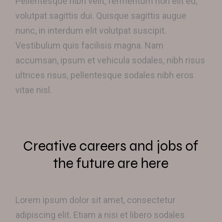
Pellentesque nibh velit, fermentum non elit eu,
volutpat sagittis dui. Quisque sagittis augue
nunc, in interdum elit volutpat suscipit.
Vestibulum quis facilisis magna. Nam
accumsan, ipsum et vehicula sodales, nibh risus
ultrices risus, pellentesque sodales nibh eros
vitae nisl.
Creative careers and jobs of
the future are here
Lorem ipsum dolor sit amet, consectetur
adipiscing elit. Etiam a nisi et libero sodales